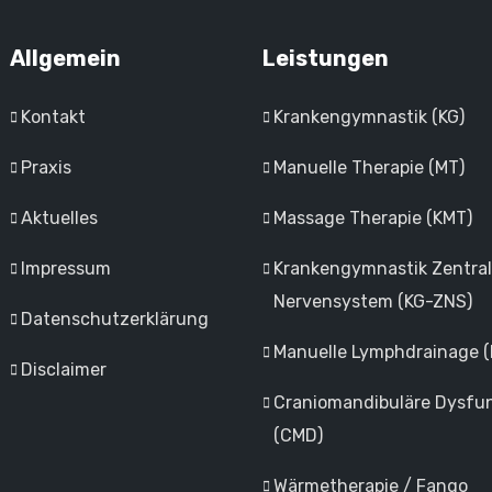
Allgemein
Leistungen
Kontakt
Krankengymnastik (KG)
Praxis
Manuelle Therapie (MT)
Aktuelles
Massage Therapie (KMT)
Impressum
Krankengymnastik Zentra
Nervensystem (KG-ZNS)
Datenschutzerklärung
Manuelle Lymphdrainage 
Disclaimer
Craniomandibuläre Dysfu
(CMD)
Wärmetherapie / Fango