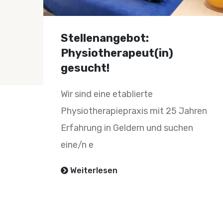
Erfolgreicher Abschluss
der Manuellen Therapie
durch Mitarbeiterin
Sandhya Fengels
Wir freuen uns, Ihnen mitteilen zu
ren
dürfen, dass unsere engagierte
Mitarbeiterin, Frau Sandhya Fenge
Weiterlesen